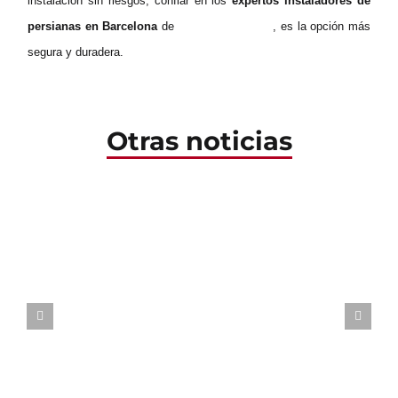
instalación sin riesgos, confiar en los
expertos instaladores de
Qué hacer si una persiana
persianas en Barcelona
de
Persianas Gemar
, es la opción más
eléctrica deja de
segura y duradera.
funcionar
Otras noticias