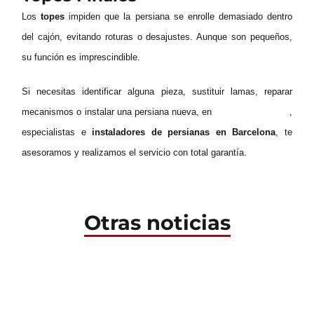
Los
topes
impiden que la persiana se enrolle demasiado dentro
del cajón, evitando roturas o desajustes. Aunque son pequeños,
su función es imprescindible.
Si necesitas identificar alguna pieza, sustituir lamas, reparar
mecanismos o instalar una persiana nueva, en
Persianas Gemar
,
Qué hacer si una persiana
especialistas e
instaladores de persianas en Barcelona
, te
eléctrica deja de
asesoramos y realizamos el servicio con total garantía.
funcionar
Otras noticias