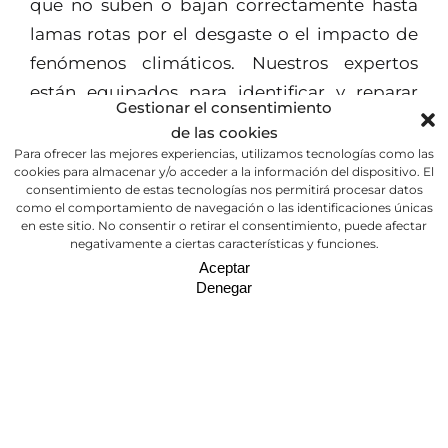
que no suben o bajan correctamente hasta
lamas rotas por el desgaste o el impacto de
fenómenos climáticos. Nuestros expertos
están equipados para identificar y reparar
Gestionar el consentimiento
estos problemas rápidamente, asegurando
de las cookies
que tus persianas vuelvan a su estado óptimo
Para ofrecer las mejores experiencias, utilizamos tecnologías como las
cookies para almacenar y/o acceder a la información del dispositivo. El
de funcionamiento.
consentimiento de estas tecnologías nos permitirá procesar datos
como el comportamiento de navegación o las identificaciones únicas
Además, la
motorización de persianas
es
en este sitio. No consentir o retirar el consentimiento, puede afectar
negativamente a ciertas características y funciones.
una solución ideal para quienes buscan
Aceptar
comodidad y modernización en su hogar.
Denegar
Este servicio permite el control remoto de tus
persianas, facilitando su manejo diario y
mejorando la eficiencia energética de tu
hogar. Estamos aquí para ayudarte a elegir la
mejor opción de motorización, adaptando