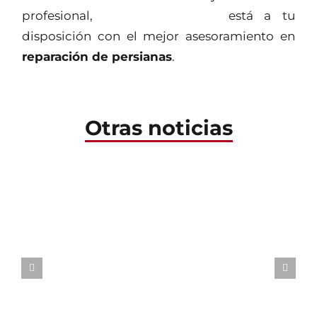
profesional,
Persianas Gemar
está a tu
disposición con el mejor asesoramiento en
Qué hacer si una persiana
reparación de persianas
.
eléctrica deja de
funcionar
Otras noticias